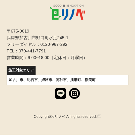
マンションの寿命は確かに微妙です。一度国が指針をだ
すべきだと思いますが、唯一ある基準は、鉄筋コンクリ
ート造の建物が税制上47年で減価償却するという点で
す。
ただ、そこまで年数を経た民間のマンションがあまりな
〒675-0019
いので実際のところはわかりません。
兵庫県加古川市野口町水足245-1
実際は81年以前のマンションでも修繕しながら使い続け
フリーダイヤル：0120-967-292
るところと、かたや30年あまりで既に建替えようとして
TEL：079-441-7791
いるところもあります。
営業時間：9:00~18:00（定休日：月曜日）
老朽化といっても、設備の取替えで済むこともあるし、
施工対象エリア
むしろ容積率が余ってるから建替える、という別の理由
が働いていることもあるのです。
加古川市、明石市、姫路市、高砂市、播磨町、稲美町
とにかく多くの実例を見て、築年数よりも現在の管理状
態、マンションなら修繕計画の内容を重視してくださ
い。
例えば、鉄筋コンクリートは100年くらいはもつと考え
てよいですが、メンテナンスによるところが大きいで
Copyright©eリノベ All rights reserved.
す。
マンションの管理やメンテナンスも管理会社で履歴など
を見せてもらえば分かります。