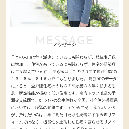
MESSAGE
メッセージ
日本の人口は年々減少しているにも関わらず、総住宅戸数
は増加し、住宅が余っているにも関わらず、住宅の新築数
は年々増えています。 空き家は、この２０年で総住宅数の
１３．６％、８４６万戸にもなりました。 総務省のデータ
によると、全戸建住宅のうち３７％が築３５年を超える耐
震・断熱性能が極めて低い住宅です。南海トラフ地震の予
測被災範囲で、ﾋｰﾄｼｮｯｸの発生件数が全国ﾜｰｽﾄ２位の兵庫県
においては、喫緊の問題です。 だからこそ、我々eリノベ
が手掛けたいのは、単に見た目だけを綺麗にする表層リフ
ォームではなく、機能性を重視した住宅を蘇らせるリノベ