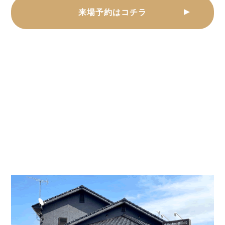
しているのが、各社の「施工事例」です。
来場予約はコチラ
まずは各社のホームページで、事例の件数・デザイン・
アイデアの豊富さをご確認ください。
そして、弊社のように「リノベーションモデルハウス」
を持っている会社があるならば、一度見学に足を運び、
実際にどのような施工をしてくれるのかを確認しておく
と良いでしょう。
特に、その会社のこだわりポイント・どのような思いで
リノベーション・リフォームをしているのかを確認しま
しょう。
リノベーションやリフォームに補助金はでますか？
弊社リノベでは、お客様の条件にあった補助金を調査・
ご提案させていただきます。
住宅改修制度、介護保険補助制度、耐震補助制度など、
補助金の制度は細かく、また年々変わります。
詳しくは弊社スタッフにお伺いください。