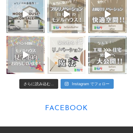
工事内容によっては可能です。
しかし、水廻りを含むリノベーションや大規模なリフォ
ーム工事の場合は、仮住まいされることをオススメいた
します。
住みながらの工事は、引越しや仮住まいの費用がかかり
ませんが、建物内での荷物の移動や養生を伴いますの
で、その分費用もかかり、工事期間も長くなり、ご家族
の負担が増えます。
また、ご家族にご年配の方がいらっしゃる場合、工事の
際に発生する音がストレスとなり心身に不調をきたす可
能性がありますので注意が必要です。
さらに読み込む...
Instagram でフォロー
リフォーム時の騒音は迷惑にならない？近隣への対応は
どうなる？
FACEBOOK
工事中の近隣への配慮は不可欠です。
弊社eリノベでは、着工前の近隣挨拶を徹底して行って
おります。
また、工事中も近隣住民の方へご迷惑がかからないよう