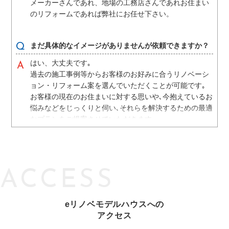
メーカーさんであれ、地場の工務店さんであれお住まい
のリフォームであれば弊社にお任せ下さい。
まだ具体的なイメージがありませんが依頼できますか？
はい、大丈夫です｡
過去の施工事例等からお客様のお好みに合うリノベーシ
ョン・リフォーム案を選んでいただくことが可能です｡
お客様の現在のお住まいに対する思いや､今抱えているお
悩みなどをじっくりと伺い､それらを解決するための最適
なプランをご提案させていただきます。
また､弊社eリノベにすべてお任せいただければ､一から
ご提案差し上げるサービスもご利用いただけます。
ACCESS
一度来店したら、しつこく営業されたりしませんか？
弊社eリノベでは、お客様に許可なく頻繁に電話をした
り、訪問したりすることはございません。
eリノベモデルハウスへの
ですので、お気軽にご相談いただければと思います。
アクセス
また、建物診断やプランニング、お見積りまではすべて