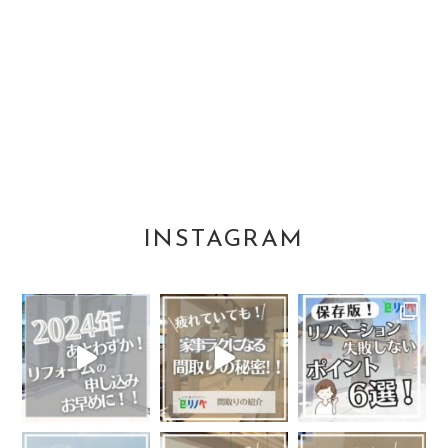
見積もりが予算をオーバーしたらどうすればいいです
か？
プランニングが完了し、いざ見積もりとして出てきた金
額が、予算を大幅にオーバーしている場合、何百万も違
うようであれば、大枠から考え直す必要があります。
このような場合は、何かを諦める必要があります。
そもそもリノベーション・リフォームする範囲を狭めた
り、造り付けのオーダー家具をやめて既製品で間に合わ
せるなどが一案です。
INSTAGRAM
一方で、100万円以内の誤差であるならば設計者から減
額案をいくつかご提案させていただきます。
たとえば、カーペットやフローリングをより単価の安い
ものに代えるなどで解決することができます。
できる限り、お客様の予算内で最大限のご要望を叶えら
れるようにプランニングさせていただきます。
引越しをせず、少しずつリフォームを進めていくことは
できますか？