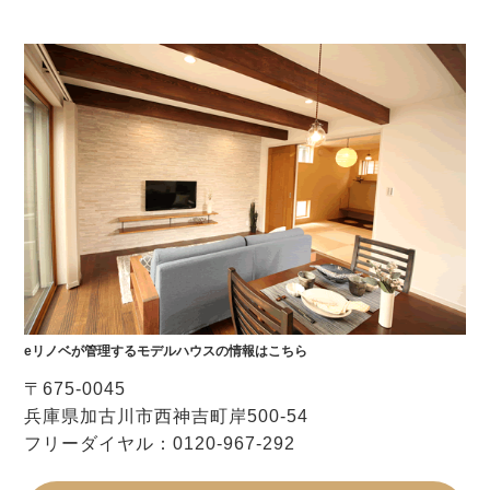
無料で実施させていただいておりますが、もしお客様の
ご要望にそぐわない場合は遠慮なくお断りいただいて構
いません。
お客様にとって、家づくりは人生に何度も経験すること
ではありません。 われわれとしてもお客様に後悔はして
いただきたくありません。
しっかりと吟味するにあたっての一つの参考に、弊社を
うまくご活用いただければと思います。
会社が多すぎて依頼先をどうやって決めれば良いか分か
りません。
まずは、その会社が「リノベーション・増改築リフォー
ム専門店」かどうかを確認しましょう。
eリノベが管理するモデルハウスの情報はこちら
トイレの入れ替えのような小規模な工事を中心に行って
いるリフォーム会社さんに、リノベーションのような大
〒675-0045
規模なリフォーム工事を任せるのは難しいでしょうか
兵庫県加古川市西神吉町岸500-54
ら、リノベーションを専門で扱っているお店をご利用さ
フリーダイヤル：0120-967-292
れるのが良いと思います。
また、その中でもリノベーション会社の特徴を一番に表