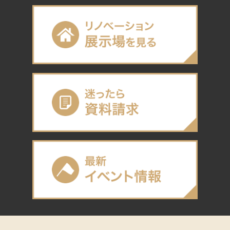
に配慮しております。
さらに、工事には、消音仕様の工作機器や工事手順・方
法などに注意しながら養生や資材の保管なども的確に行
いながら、工事を進めています。
どこまで手を入れられる？
お客様の予算次第ですが、一戸建ての場合、法的に問題
なければお客様のご要望に合わせて何でも行うことがで
きます。
詳しくはお問い合わせください。
耐震性は大丈夫？
絶対大丈夫、と答えるわけにはいかないのですが、新築
なら大丈夫とも言い切れません。
81年以前のものはいわゆる「旧耐震」といわれるのです
が、それが全部危ないかというとそうでもないです。
平面計画や立面計画によっては、鉄筋の数が同じでも強
さは違います。それは新築でも同じことです。