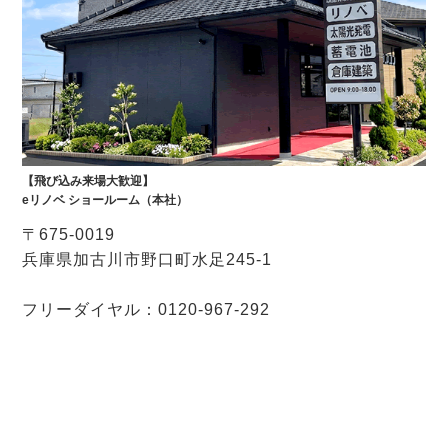
リノベーションやリフォームの相談・見積りなどは有料
ですか？
ご相談いただいてから、建物診断→診断のご報告→イメ
ージ決め→初回プランニング＆お見積りご提示まで、一
切費用はいただきません。
お客様のご要望を沢山お聞きいたしますので、 しっかり
夢を膨らませておいてください。
【飛び込み来場大歓迎】
eリノベ ショールーム（本社）
リノベーションでローンを活用することはできますか？
〒675-0019
リノベーションには、住宅ローンやリフォームローンを
兵庫県加古川市野口町水足245-1
活用することができます。
借入額が800万円未満の場合はリフォームローンの方が
フリーダイヤル：0120-967-292
金利が安く済みます。
一方で、借入額が800万円以上となる場合は住宅ローン
の方が金利が安くなります。
弊社eリノベでは、各種銀行様やJA様と提携し、さまざ
まなローンのご提案ができるように準備を整えておりま
すので、お気軽にご相談くださいませ。