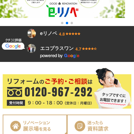
eリノベ
4.8
エコプラスワン
4.7
powered by
powered by
G
G
o
o
o
o
g
g
l
l
e
e